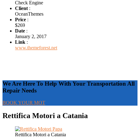
Check Engine
Client
:
OceanThemes
Price
:
$269
Date
:
January 2, 2017
Link
:
www.themeforest.net
We Are Here To Help With Your Transportation All
Repair Needs
BOOK YOUR MOT
Rettifica Motori a Catania
Rettifica Motori a Catania