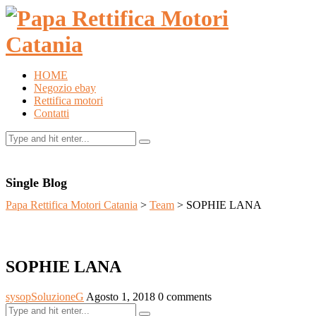
HOME
Negozio ebay
Rettifica motori
Contatti
Single Blog
Papa Rettifica Motori Catania
>
Team
>
SOPHIE LANA
SOPHIE LANA
sysopSoluzioneG
Agosto 1, 2018
0 comments