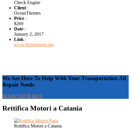
Check Engine
Client
:
OceanThemes
Price
:
$269
Date
:
January 2, 2017
Link
:
www.themeforest.net
We Are Here To Help With Your Transportation All
Repair Needs
BOOK YOUR MOT
Rettifica Motori a Catania
Rettifica Motori a Catania